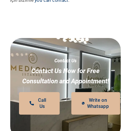
için bizimle
you can contact
.
Contact Us
Contact Us Now for Free
Consultation and Appointment!
Call
Write on
Us
Whatsapp