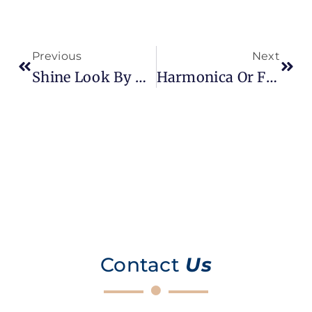
Previous
Next
Shine Look By Medlook: 7-Step Skincare Routine
Harmonica Or Filling? The 5 Differences Between Them
Contact
Us