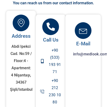
You can reach us from our contact information.
Address
Call Us
E-Mail
Abdi Ipekci
+90
Cad. No:59 /
info@medlook.com
(533)
Floor:4 -
193 91
Apartment:
71
4 Nişantaşı,
+90
34367
212
Şişli/Istanbul
230 10
80