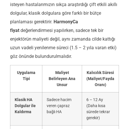
isteyen hastalarımızın sıkça araştırdığı çift etkili akıllı
dolgular, klasik dolgulara göre farklı bir bütçe
planlaması gerektirir.
HarmonyCa
fiyat
değerlendirmesi yapılırken, sadece tek bir
enjektörün maliyeti değil, aynı zamanda cilde kattığı
uzun vadeli yenilenme süreci (1.5 – 2 yıla varan etki)
göz önünde bulundurulmalıdır.
Uygulama
Maliyet
Kalıcılık Süresi
Tipi
Belirleyen Ana
(Maliyet/Fayda
Unsur
Oranı)
Klasik HA
Sadece hacim
6 – 12 Ay
Dolgular ile
veren çapraz
(Daha kısa
Kaldırma
bağlı HA
sürede tekrar
gerekir)