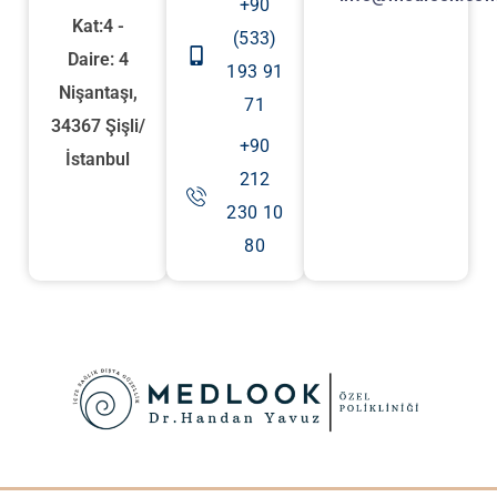
+90
Kat:4 -
(533)
Daire: 4
193 91
Nişantaşı,
71
34367 Şişli/
+90
İstanbul
212
230 10
80