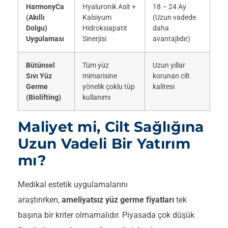
HarmonyCa
Hyaluronik Asit +
18 – 24 Ay
(Akıllı
Kalsiyum
(Uzun vadede
Dolgu)
Hidroksiapatit
daha
Uygulaması
Sinerjisi
avantajlıdır)
Bütünsel
Tüm yüz
Uzun yıllar
Sıvı Yüz
mimarisine
korunan cilt
Germe
yönelik çoklu tüp
kalitesi
(Biolifting)
kullanımı
Maliyet mi, Cilt Sağlığına
Uzun Vadeli Bir Yatırım
mı?
Medikal estetik uygulamalarını
araştırırken,
ameliyatsız yüz germe fiyatları
tek
başına bir kriter olmamalıdır. Piyasada çok düşük