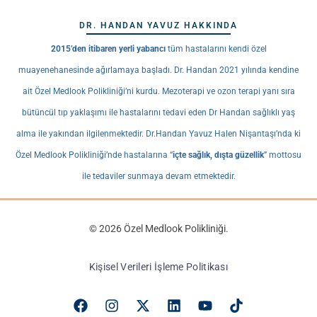
DR. HANDAN YAVUZ HAKKINDA
2015’den itibaren yerli yabancı
tüm hastalarını kendi özel
muayenehanesinde ağırlamaya başladı. Dr. Handan 2021 yılında kendine
ait Özel Medlook Polikliniği’ni kurdu. Mezoterapi ve ozon terapi yanı sıra
bütüncül tıp yaklaşımı ile hastalarını tedavi eden Dr Handan sağlıklı yaş
alma ile yakından ilgilenmektedir. Dr.Handan Yavuz Halen Nişantaşı’nda ki
Özel Medlook Polikliniği’nde hastalarına “
içte sağlık, dışta güzellik
” mottosu
ile tedaviler sunmaya devam etmektedir.
© 2026 Özel Medlook Polikliniği.
Kişisel Verileri İşleme Politikası