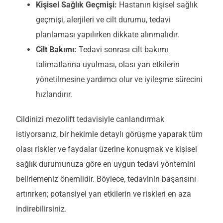
Kişisel Sağlık Geçmişi:
Hastanın kişisel sağlık
geçmişi, alerjileri ve cilt durumu, tedavi
planlaması yapılırken dikkate alınmalıdır.
Cilt Bakımı:
Tedavi sonrası cilt bakımı
talimatlarına uyulması, olası yan etkilerin
yönetilmesine yardımcı olur ve iyileşme sürecini
hızlandırır.
Cildinizi
m
ezolift
tedavisi
yle canlandırmak
istiyorsanız
, bir hekimle detaylı görüşme yaparak tüm
olası riskler ve faydalar üzerine konuşmak ve kişisel
sağlık durumunuza göre en uygun tedavi yöntemini
belirleme
niz
önemlidir. B
öylece
, tedavinin başarısını
artırırken
;
potansiyel yan etkilerin ve riskleri
en aza
indirebilirsiniz
.