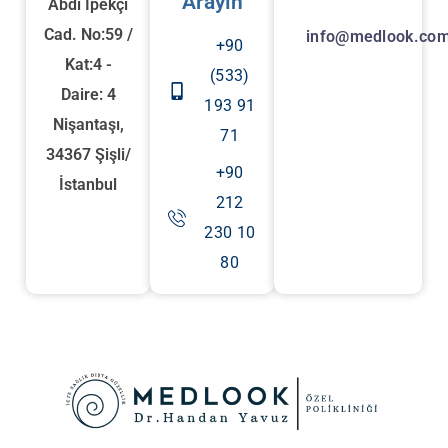
Arayın
Abdi İpekçi
Cad. No:59 /
info@medlook.com
+90
Kat:4 -
(533)
Daire: 4
193 91
Nişantaşı,
71
34367 Şişli/
+90
İstanbul
212
230 10
80