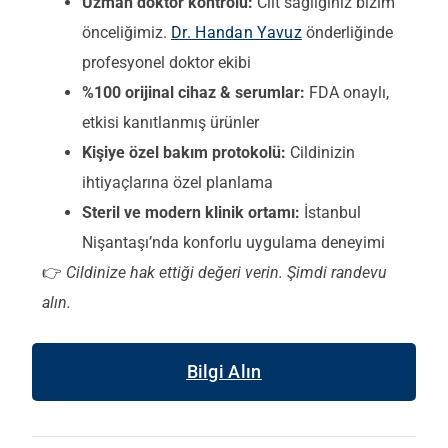
Uzman doktor kontrolü:
Cilt sağlığınız bizim
önceliğimiz.
Dr. Handan Yavuz
önderliğinde
profesyonel doktor ekibi
%100 orijinal cihaz & serumlar:
FDA onaylı,
etkisi kanıtlanmış ürünler
Kişiye özel bakım protokolü:
Cildinizin
ihtiyaçlarına özel planlama
Steril ve modern klinik ortamı:
İstanbul
Nişantaşı’nda konforlu uygulama deneyimi
👉
Cildinize hak ettiği değeri verin. Şimdi randevu
alın.
Bilgi Alın