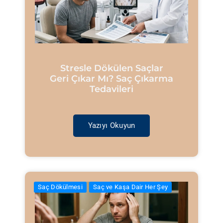
Stresle Dökülen Saçlar
Geri Çıkar Mı? Saç Çıkarma
Tedavileri
Yazıyı Okuyun
Saç Dökülmesi
Saç ve Kaşa Dair Her Şey