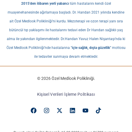
2015’den itibaren yerli yabancı
tüm hastalarını kendi özel
muayenehanesinde ağırlamaya başladı. Dr. Handan 2021 yılında kendine
ait Özel Medlook Polikliniği’ni kurdu. Mezoterapi ve ozon terapi yanı sıra
bütüncül tıp yaklaşımı ile hastalarını tedavi eden Dr Handan sağlıklı yaş
alma ile yakından ilgilenmektedir. Dr.Handan Yavuz Halen Nişantaşı’nda ki
Özel Medlook Polikliniği’nde hastalarına “
içte sağlık, dışta güzellik
” mottosu
ile tedaviler sunmaya devam etmektedir.
© 2026 Özel Medlook Polikliniği.
Kişisel Verileri İşleme Politikası