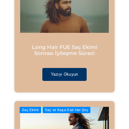
Long Hair FUE Saç Ekimi
Sonrası İyileşme Süreci
Yazıyı Okuyun
Saç Ekimi
Saç ve Kaşa Dair Her Şey