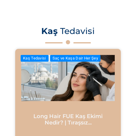
Kaş
Tedavisi
Kaş Tedavisi
Saç ve Kaşa Dair Her Şey
Long Hair FUE Kaş Ekimi
Nedir? | Tıraşsız...