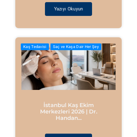
Yazıyı Okuyun
Kaş Tedavisi
Saç ve Kaşa Dair Her Şey
İstanbul Kaş Ekim
Merkezleri 2026 | Dr.
Handan...