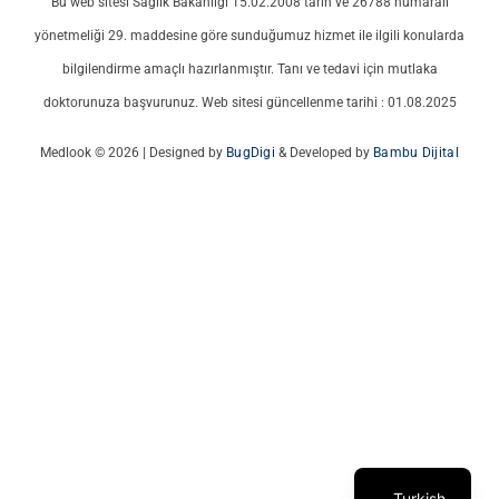
Bu web sitesi Sağlık Bakanlığı 15.02.2008 tarih ve 26788 numaralı
yönetmeliği 29. maddesine göre sunduğumuz hizmet ile ilgili konularda
bilgilendirme amaçlı hazırlanmıştır. Tanı ve tedavi için mutlaka
doktorunuza başvurunuz. Web sitesi güncellenme tarihi : 01.08.2025
Medlook © 2026 | Designed by
BugDigi
& Developed by
Bambu Dijital
Italian
French
German
English
Turkish