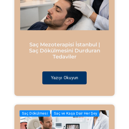
Saç Mezoterapisi İstanbul |
Saç Dökülmesini Durduran
Tedaviler
Yazıyı Okuyun
Saç Dökülmesi
Saç ve Kaşa Dair Her Şey