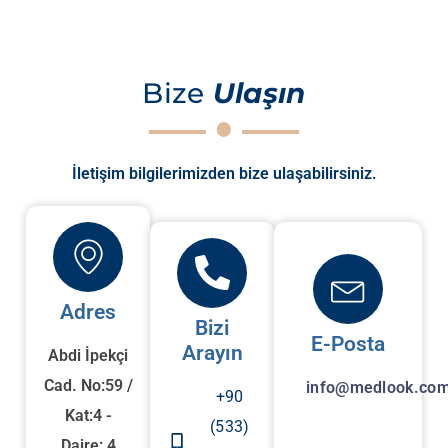
Bize
Ulaşın
İletişim bilgilerimizden bize ulaşabilirsiniz.
Adres
Bizi
E-Posta
Arayın
Abdi İpekçi
Cad. No:59 /
info@medlook.com
+90
Kat:4 -
(533)
Daire: 4