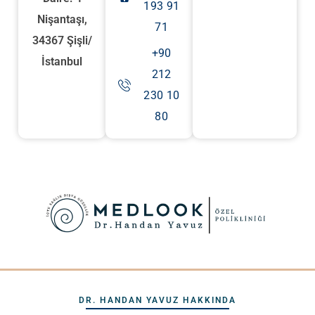
193 91
Nişantaşı,
71
34367 Şişli/
+90
İstanbul
212
230 10
80
DR. HANDAN YAVUZ HAKKINDA