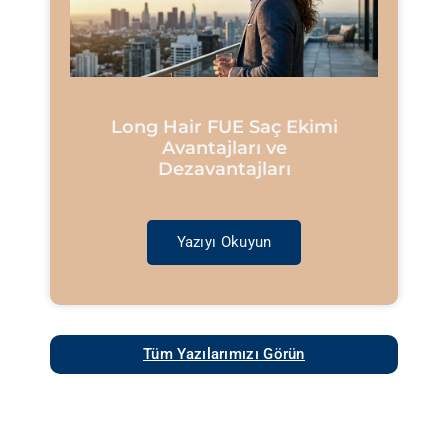
Long Hair FUE Saç Ekimi
Avantajları ve
Dezavantajları
Yazıyı Okuyun
Tüm Yazılarımızı Görün