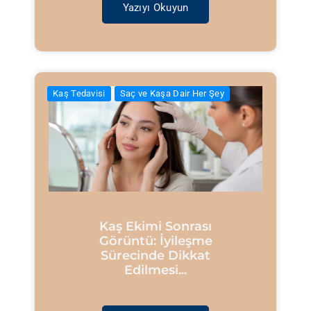
Yazıyı Okuyun
Kaş Tedavisi
Saç ve Kaşa Dair Her Şey
Kaş Ekimi Sonrası
Görüntü: İyileşme
Sürecinde Dikkat
Edilmesi...