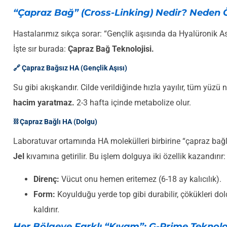
“Çapraz Bağ” (Cross-Linking) Nedir? Neden 
Hastalarımız sıkça sorar: “Gençlik aşısında da Hyalüronik As
İşte sır burada:
Çapraz Bağ Teknolojisi.
🔗 Çapraz Bağsız HA (Gençlik Aşısı)
Su gibi akışkandır. Cilde verildiğinde hızla yayılır, tüm yüz
hacim yaratmaz.
2-3 hafta içinde metabolize olur.
⛓️ Çapraz Bağlı HA (Dolgu)
Laboratuvar ortamında HA molekülleri birbirine “çapraz bağl
Jel
kıvamına getirilir. Bu işlem dolguya iki özellik kazandırır:
Direnç:
Vücut onu hemen eritemez (6-18 ay kalıcılık).
Form:
Koyulduğu yerde top gibi durabilir, çökükleri do
kaldırır.
Her Bölgeye Farklı “Kıvam”: G-Prime Teknoloj