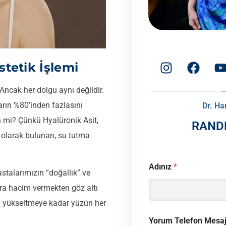
tetik İşlemi
 Ancak her dolgu aynı değildir.
rın %80’inden fazlasını
Dr. H
n mi? Çünkü Hyalüronik Asit,
RAND
 olarak bulunan, su tutma
Adınız
*
stalarımızın “doğallık” ve
ara hacim vermekten göz altı
i yükseltmeye kadar yüzün her
Yorum Telefon Mesa