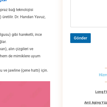
apraz bağ teknolojisi
) üretilir. Dr. Handan Yavuz,
lgusu) gibi hareketli, ince
Gönder
ğlar.
ı), alın çizgileri ve
ir hem de mimiklere uyum
 ve jawline (çene hattı) için.
Hizm
Long F
Anti Aging Yü