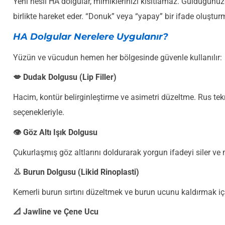
Yeni nesil HA dolgular, mimiklerinizi kısıtlamaz. Güldüğün
birlikte hareket eder. “Donuk” veya “yapay” bir ifade oluştur
HA Dolgular Nerelere Uygulanır?
Yüzün ve vücudun hemen her bölgesinde güvenle kullanılır:
💋 Dudak Dolgusu (Lip Filler)
Hacim, kontür belirginleştirme ve asimetri düzeltme. Rus te
seçenekleriyle.
👁️ Göz Altı Işık Dolgusu
Çukurlaşmış göz altlarını doldurarak yorgun ifadeyi siler ve 
👃 Burun Dolgusu (Likid Rinoplasti)
Kemerli burun sırtını düzeltmek ve burun ucunu kaldırmak i
📐 Jawline ve Çene Ucu