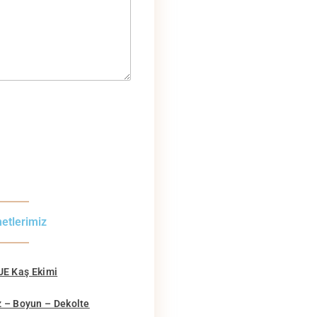
etlerimiz
UE Kaş Ekimi
z – Boyun – Dekolte