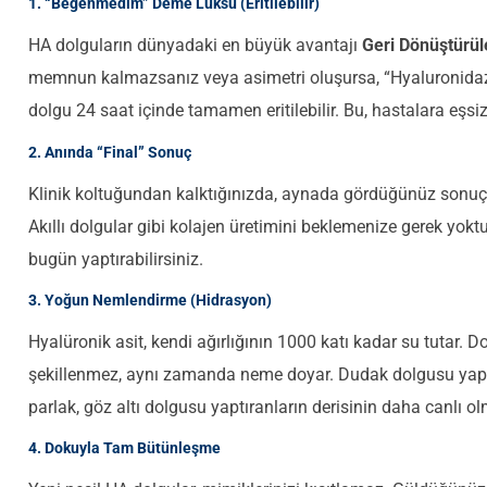
1. “Beğenmedim” Deme Lüksü (Eritilebilir)
HA dolguların dünyadaki en büyük avantajı
Geri Dönüştürüle
memnun kalmazsanız veya asimetri oluşursa, “Hyaluronidaz”
dolgu 24 saat içinde tamamen eritilebilir. Bu, hastalara eşsiz 
2. Anında “Final” Sonuç
Klinik koltuğundan kalktığınızda, aynada gördüğünüz sonuç
Akıllı dolgular gibi kolajen üretimini beklemenize gerek yokt
bugün yaptırabilirsiniz.
3. Yoğun Nemlendirme (Hidrasyon)
Hyalüronik asit, kendi ağırlığının 1000 katı kadar su tutar. 
şekillenmez, aynı zamanda neme doyar. Dudak dolgusu yapt
parlak, göz altı dolgusu yaptıranların derisinin daha canlı o
4. Dokuyla Tam Bütünleşme