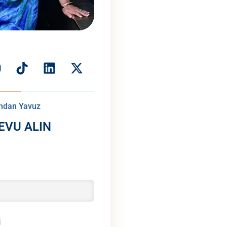
andan Yavuz
EVU ALIN
j