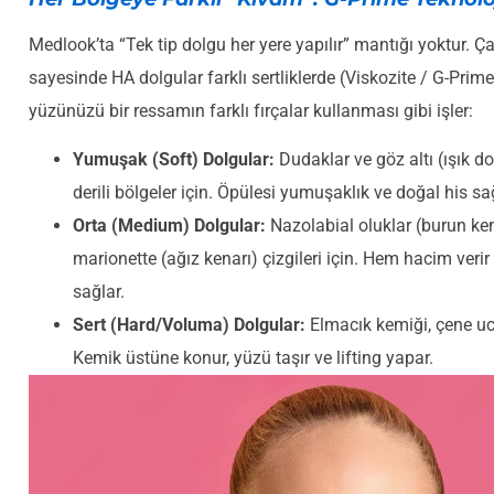
Medlook’ta “Tek tip dolgu her yere yapılır” mantığı yoktur. Ç
sayesinde HA dolgular farklı sertliklerde (Viskozite / G-Prime
yüzünüzü bir ressamın farklı fırçalar kullanması gibi işler:
Yumuşak (Soft) Dolgular:
Dudaklar ve göz altı (ışık do
derili bölgeler için. Öpülesi yumuşaklık ve doğal his sa
Orta (Medium) Dolgular:
Nazolabial oluklar (burun kenar
marionette (ağız kenarı) çizgileri için. Hem hacim ver
sağlar.
Sert (Hard/Voluma) Dolgular:
Elmacık kemiği, çene ucu
Kemik üstüne konur, yüzü taşır ve lifting yapar.