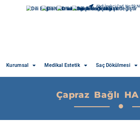
Abdi İpekçi Cad. No:59 Ni
Kurumsal
Medikal Estetik
Saç Dökülmesi
Çapraz Bağlı HA