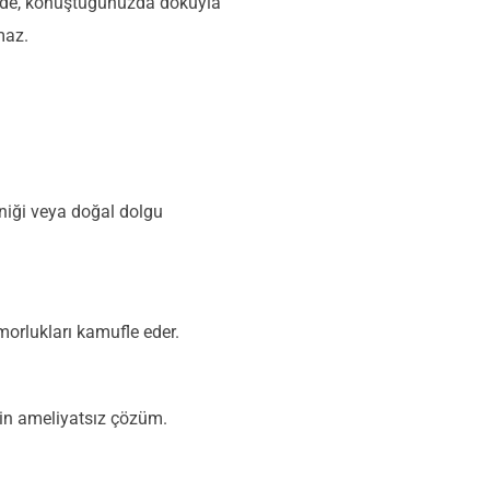
üzde, konuştuğunuzda dokuyla
maz.
kniği veya doğal dolgu
morlukları kamufle eder.
çin ameliyatsız çözüm.