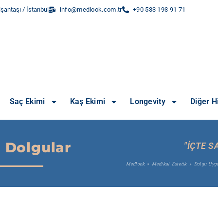
şantaşı / İstanbul
info@medlook.com.tr
+90 533 193 91 71
Saç Ekimi
Kaş Ekimi
Longevity
Diğer H
 Dolgular
"İÇTE S
Medlook
»
Medikal Estetik
»
Dolgu Uyg