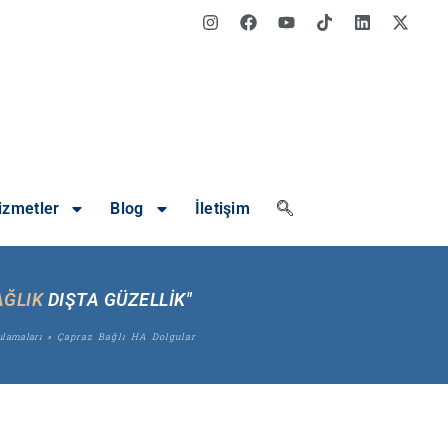
izmetler
Blog
İletişim
AĞLIK
DIŞTA GÜZELLİK"
ulamaları
»
Çapraz Bağlı HA Dolgular