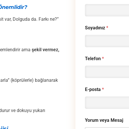
Önemlidir?
it var, Dolguda da. Farkı ne?”
Soyadınız
*
ü nemlendirir ama
şekil vermez,
Telefon
*
arla” (köprülerle) bağlanarak
E-posta
*
ldurur ve dokuyu yukarı
Yorum veya Mesaj
isi