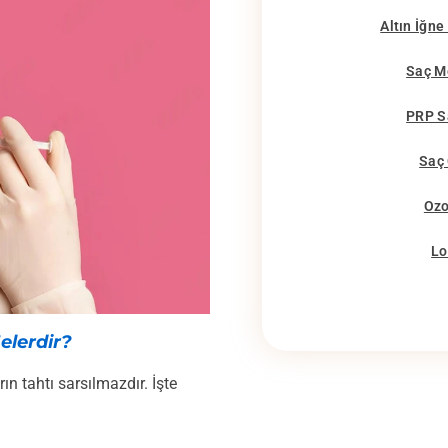
Altın İğne
Saç M
PRP S
Saç
Ozo
Lo
elerdir?
ın tahtı sarsılmazdır. İşte