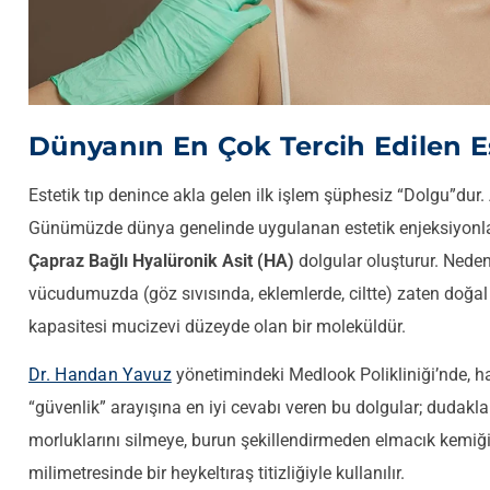
Dünyanın En Çok Tercih Edilen Es
Estetik tıp denince akla gelen ilk işlem şüphesiz “Dolgu”dur.
Günümüzde dünya genelinde uygulanan estetik enjeksiyonla
Çapraz Bağlı Hyalüronik Asit (HA)
dolgular oluşturur. Nede
vücudumuzda (göz sıvısında, eklemlerde, ciltte) zaten doğal
kapasitesi mucizevi düzeyde olan bir moleküldür.
Dr. Handan Yavuz
yönetimindeki Medlook Polikliniği’nde, ha
“güvenlik” arayışına en iyi cevabı veren bu dolgular; dudakl
morluklarını silmeye, burun şekillendirmeden elmacık kemiğ
milimetresinde bir heykeltıraş titizliğiyle kullanılır.