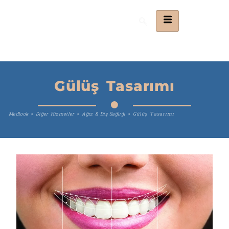
Gülüş Tasarımı
Medlook
»
Diğer Hizmetler
»
Ağız & Diş Sağlığı
»
Gülüş Tasarımı