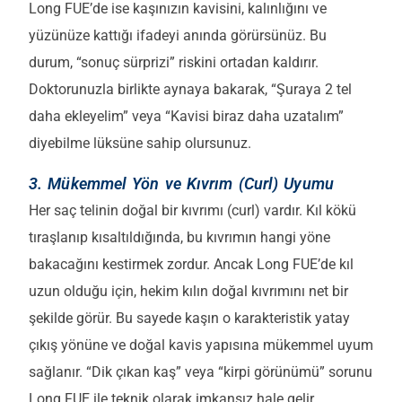
Long FUE’de ise kaşınızın kavisini, kalınlığını ve
yüzünüze kattığı ifadeyi anında görürsünüz. Bu
durum, “sonuç sürprizi” riskini ortadan kaldırır.
Doktorunuzla birlikte aynaya bakarak, “Şuraya 2 tel
daha ekleyelim” veya “Kavisi biraz daha uzatalım”
diyebilme lüksüne sahip olursunuz.
3. Mükemmel Yön ve Kıvrım (Curl) Uyumu
Her saç telinin doğal bir kıvrımı (curl) vardır. Kıl kökü
tıraşlanıp kısaltıldığında, bu kıvrımın hangi yöne
bakacağını kestirmek zordur. Ancak Long FUE’de kıl
uzun olduğu için, hekim kılın doğal kıvrımını net bir
şekilde görür. Bu sayede kaşın o karakteristik yatay
çıkış yönüne ve doğal kavis yapısına mükemmel uyum
sağlanır. “Dik çıkan kaş” veya “kirpi görünümü” sorunu
Long FUE ile teknik olarak imkansız hale gelir.