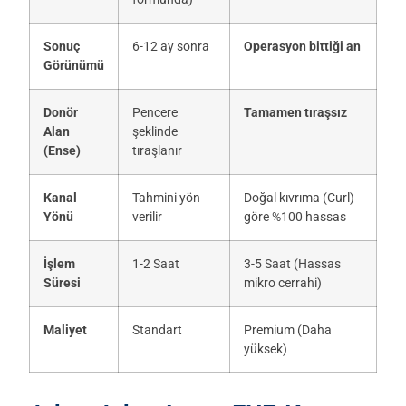
Sonuç
6-12 ay sonra
Operasyon bittiği an
Görünümü
Donör
Pencere
Tamamen tıraşsız
Alan
şeklinde
(Ense)
tıraşlanır
Kanal
Tahmini yön
Doğal kıvrıma (Curl)
Yönü
verilir
göre %100 hassas
İşlem
1-2 Saat
3-5 Saat (Hassas
Süresi
mikro cerrahi)
Maliyet
Standart
Premium (Daha
yüksek)