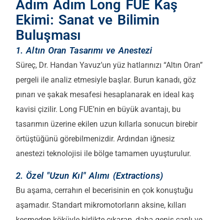
Adım Adım Long FUE Kaş
Ekimi: Sanat ve Bilimin
Buluşması
1. Altın Oran Tasarımı ve Anestezi
Süreç, Dr. Handan Yavuz’un yüz hatlarınızı “Altın Oran”
pergeli ile analiz etmesiyle başlar. Burun kanadı, göz
pınarı ve şakak mesafesi hesaplanarak en ideal kaş
kavisi çizilir. Long FUE’nin en büyük avantajı, bu
tasarımın üzerine ekilen uzun kıllarla sonucun birebir
örtüştüğünü görebilmenizdir. Ardından iğnesiz
anestezi teknolojisi ile bölge tamamen uyuşturulur.
2. Özel "Uzun Kıl" Alımı (Extractions)
Bu aşama, cerrahın el becerisinin en çok konuştuğu
aşamadır. Standart mikromotorların aksine, kılları
kesmeden köküyle birlikte çıkaran, daha geniş çaplı ve