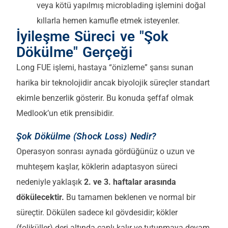
veya kötü yapılmış microblading işlemini doğal
kıllarla hemen kamufle etmek isteyenler.
İyileşme Süreci ve "Şok
Dökülme" Gerçeği
Long FUE işlemi, hastaya “önizleme” şansı sunan
harika bir teknolojidir ancak biyolojik süreçler standart
ekimle benzerlik gösterir. Bu konuda şeffaf olmak
Medlook’un etik prensibidir.
Şok Dökülme (Shock Loss) Nedir?
Operasyon sonrası aynada gördüğünüz o uzun ve
muhteşem kaşlar, köklerin adaptasyon süreci
nedeniyle yaklaşık
2. ve 3. haftalar arasında
dökülecektir.
Bu tamamen beklenen ve normal bir
süreçtir. Dökülen sadece kıl gövdesidir; kökler
(foliküller) deri altında canlı kalır ve tutunmaya devam