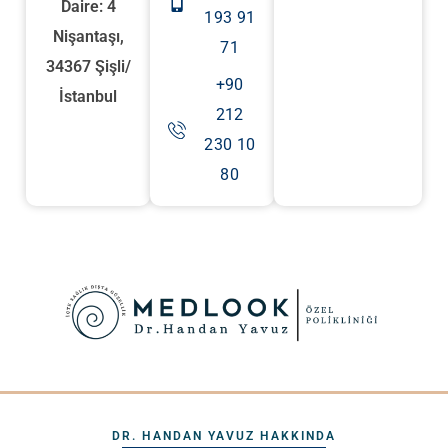
Daire: 4
193 91
Nişantaşı,
71
34367 Şişli/
+90
İstanbul
212
230 10
80
DR. HANDAN YAVUZ HAKKINDA