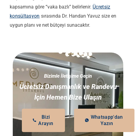
kapsamına göre “vaka bazlı” belirlenir.
Ücretsiz
konsültasyon
sırasında Dr. Handan Yavuz size en
uygun planı ve net bütçeyi sunacaktır.
Bizimle İletişime Geçin
Ücretsiz Danışmanlık ve Randevu
İçin Hemen Bize Ulaşın
Bizi
Whatsapp'dan
Arayın
Yazın