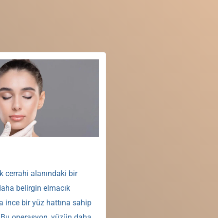
k cerrahi alanındaki bir
aha belirgin elmacık
a ince bir yüz hattına sahip
 Bu operasyon, yüzün daha