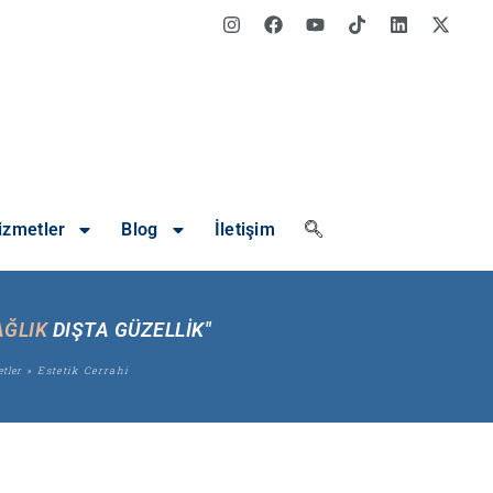
izmetler
Blog
İletişim
AĞLIK
DIŞTA GÜZELLİK"
tler
»
Estetik Cerrahi