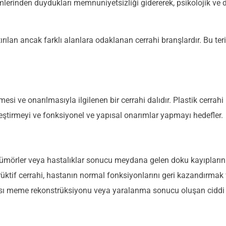
rünümlerinden duydukları memnuniyetsizliği gidererek, psikolojik v
tırılan ancak farklı alanlara odaklanan cerrahi branşlardır. Bu teri
si ve onarılmasıyla ilgilenen bir cerrahi dalıdır. Plastik cerrah
ileştirmeyi ve fonksiyonel ve yapısal onarımlar yapmayı hedefler.
 tümörler veya hastalıklar sonucu meydana gelen doku kayıpların
rüktif cerrahi, hastanın normal fonksiyonlarını geri kazandırmak 
sı meme rekonstrüksiyonu veya yaralanma sonucu oluşan ciddi y