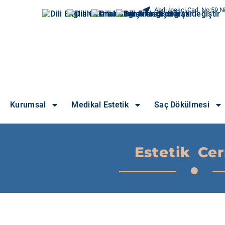
Abdi İpekçi Cad. No:59 Ni
Kurumsal
Medikal Estetik
Saç Dökülmesi
Estetik Cer