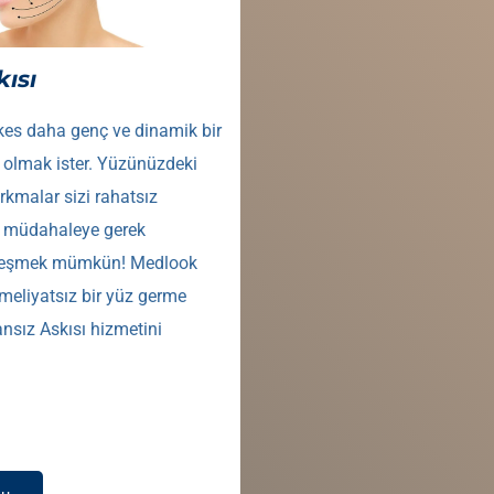
kısı
s daha genç ve dinamik bir
olmak ister. Yüzünüzdeki
sarkmalar sizi rahatsız
hi müdahaleye gerek
leşmek mümkün! Medlook
ameliyatsız bir yüz germe
nsız Askısı hizmetini