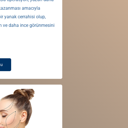
 kazanması amacıyla
bir yanak cerrahisi olup,
 ve daha ince görünmesini
ku