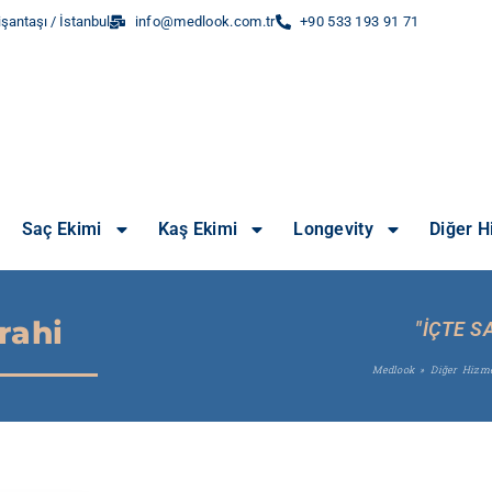
şantaşı / İstanbul
info@medlook.com.tr
+90 533 193 91 71
Saç Ekimi
Kaş Ekimi
Longevity
Diğer H
rahi
"İÇTE S
Medlook
»
Diğer Hizme