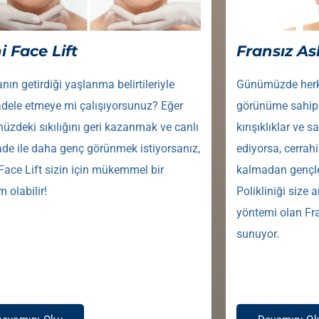
i Face Lift
Fransız As
ın getirdiği yaşlanma belirtileriyle
Günümüzde herke
dele etmeye mi çalışıyorsunuz? Eğer
görünüme sahip 
üzdeki sıkılığını geri kazanmak ve canlı
kırışıklıklar ve 
fade ile daha genç görünmek istiyorsanız,
ediyorsa, cerra
Face Lift sizin için mükemmel bir
kalmadan genç
 olabilir!
Polikliniği size 
yöntemi olan Fra
sunuyor.