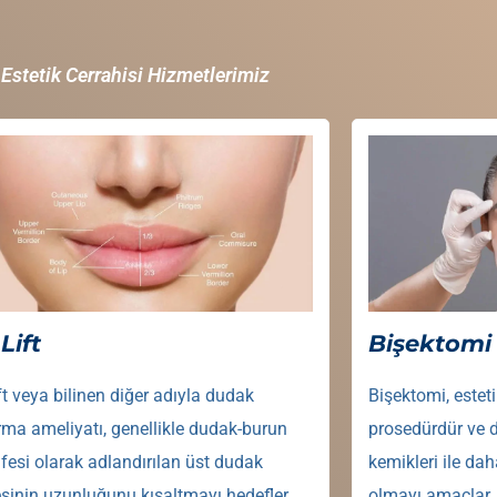
Estetik Cerrahisi Hizmetlerimiz
Lift
Bişektomi
ift veya bilinen diğer adıyla dudak
Bişektomi, esteti
rma ameliyatı, genellikle dudak-burun
prosedürdür ve d
esi olarak adlandırılan üst dudak
kemikleri ile dah
sinin uzunluğunu kısaltmayı hedefler.
olmayı amaçlar.