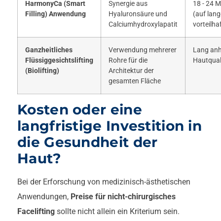
HarmonyCa (Smart
Synergie aus
18 - 24 
Filling) Anwendung
Hyaluronsäure und
(auf lang
Calciumhydroxylapatit
vorteilha
Ganzheitliches
Verwendung mehrerer
Lang anh
Flüssiggesichtslifting
Rohre für die
Hautqual
(Biolifting)
Architektur der
gesamten Fläche
Kosten oder eine
langfristige Investition in
die Gesundheit der
Haut?
Bei der Erforschung von medizinisch-ästhetischen
Anwendungen,
Preise für nicht-chirurgisches
Facelifting
sollte nicht allein ein Kriterium sein.