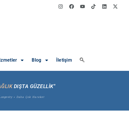
izmetler
Blog
İletişim
AĞLIK
DIŞTA GÜZELLİK"
Longevity
»
Daha Çok Hareket