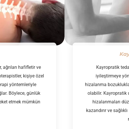
Kay
 ağrıları hafifletir ve
Kayropratik teda
terapistler, kişiye özel
iyileştirmeye yö
rapi yöntemleriyle
hizalanma bozuklukları
lar. Böylece, günlük
olabilir. Kayropratik
areket etmek mümkün
hizalanmaları düze
kazandırır ve sağlıkl