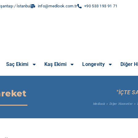
şantaşı / İstanbul
info@medlook.com.tr
+90 533 193 91 71
Saç Ekimi
Kaş Ekimi
Longevity
Diğer H
reket
"İÇTE S
Medlook
»
Diğer Hizmetler
»