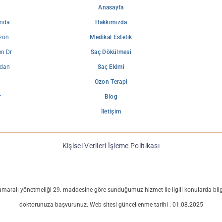
Anasayfa
ında
Hakkımızda
ozon
Medikal Estetik
en Dr
Saç Dökülmesi
ndan
Saç Ekimi
Ozon Terapi
r
Blog
İletişim
Kişisel Verileri İşleme Politikası
umaralı yönetmeliği 29. maddesine göre sunduğumuz hizmet ile ilgili konularda bilgi
doktorunuza başvurunuz. Web sitesi güncellenme tarihi : 01.08.2025