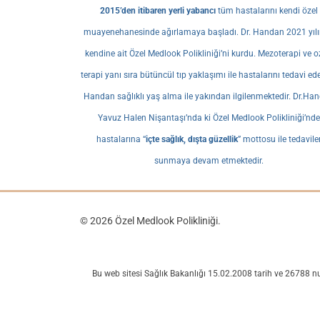
2015’den itibaren yerli yabancı
tüm hastalarını kendi özel
muayenehanesinde ağırlamaya başladı. Dr. Handan 2021 yıl
kendine ait Özel Medlook Polikliniği’ni kurdu. Mezoterapi ve 
terapi yanı sıra bütüncül tıp yaklaşımı ile hastalarını tedavi ed
Handan sağlıklı yaş alma ile yakından ilgilenmektedir. Dr.Ha
Yavuz Halen Nişantaşı’nda ki Özel Medlook Polikliniği’nde
hastalarına “
içte sağlık, dışta güzellik
” mottosu ile tedavile
sunmaya devam etmektedir.
© 2026 Özel Medlook Polikliniği.
Bu web sitesi Sağlık Bakanlığı 15.02.2008 tarih ve 26788 n