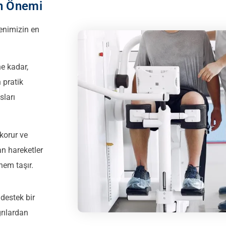
in Önemi
denimizin en
e kadar,
 pratik
sları
 korur ve
an hareketler
nem taşır.
destek bir
rılardan