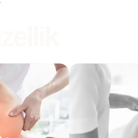
.
zellik