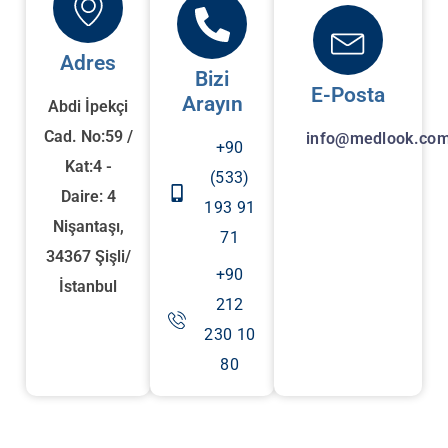
Adres
Bizi
E-Posta
Arayın
Abdi İpekçi
Cad. No:59 /
info@medlook.com
+90
Kat:4 -
(533)
Daire: 4
193 91
Nişantaşı,
71
34367 Şişli/
+90
İstanbul
212
230 10
80