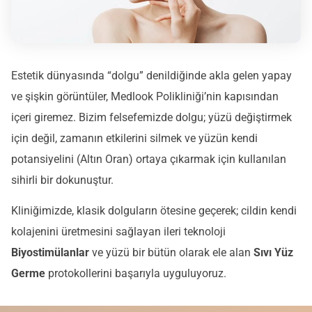
Estetik dünyasında “dolgu” denildiğinde akla gelen yapay
ve şişkin görüntüler, Medlook Polikliniği’nin kapısından
içeri giremez. Bizim felsefemizde dolgu; yüzü değiştirmek
için değil, zamanın etkilerini silmek ve yüzün kendi
potansiyelini (Altın Oran) ortaya çıkarmak için kullanılan
sihirli bir dokunuştur.
Kliniğimizde, klasik dolguların ötesine geçerek; cildin kendi
kolajenini üretmesini sağlayan ileri teknoloji
Biyostimülanlar
ve yüzü bir bütün olarak ele alan
Sıvı Yüz
Germe
protokollerini başarıyla uyguluyoruz.