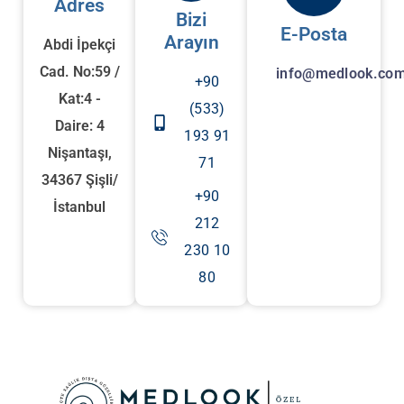
Adres
Bizi
E-Posta
Arayın
Abdi İpekçi
Cad. No:59 /
info@medlook.com
+90
Kat:4 -
(533)
Daire: 4
193 91
Nişantaşı,
71
34367 Şişli/
+90
İstanbul
212
230 10
80