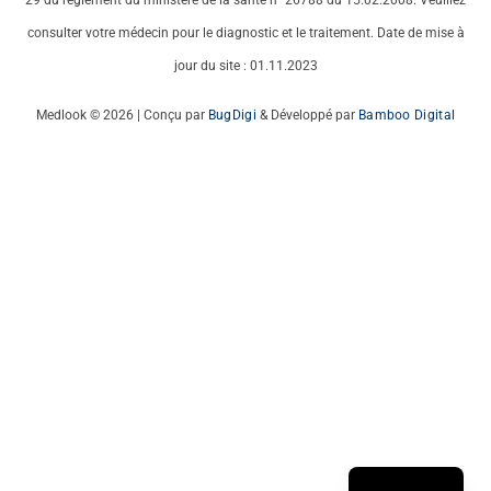
29 du règlement du ministère de la santé n° 26788 du 15.02.2008. Veuillez
consulter votre médecin pour le diagnostic et le traitement. Date de mise à
jour du site : 01.11.2023
Medlook © 2026 | Conçu par
BugDigi
& Développé par
Bamboo Digital
Italian
German
English
Turkish