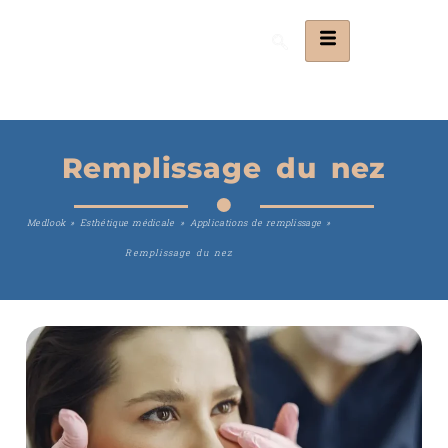
Remplissage du nez
Medlook
»
Esthétique médicale
»
Applications de remplissage
»
Remplissage du nez