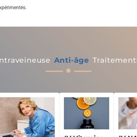
expérimentés.
Intraveineuse
Anti-âge
Traitement