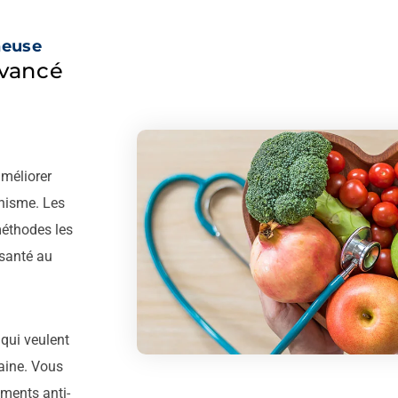
neuse
vancé
améliorer
anisme. Les
méthodes les
 santé au
 qui veulent
saine. Vous
ements anti-