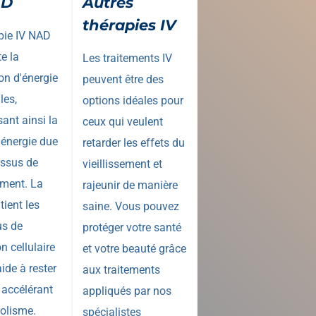
AD
Autres
thérapies IV
pie IV NAD
e la
Les traitements IV
on d'énergie
peuvent être des
les,
options idéales pour
nt ainsi la
ceux qui veulent
'énergie due
retarder les effets du
essus de
vieillissement et
sement. La
rajeunir de manière
ient les
saine. Vous pouvez
us de
protéger votre santé
n cellulaire
et votre beauté grâce
ide à rester
aux traitements
 accélérant
appliqués par nos
olisme.
spécialistes