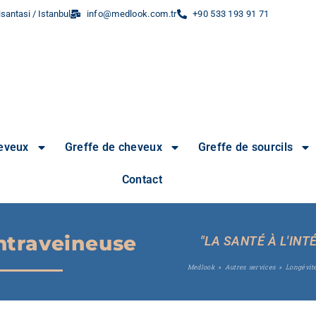
santasi / Istanbul
info@medlook.com.tr
+90 533 193 91 71
heveux
Greffe de cheveux
Greffe de sourcils
Contact
ntraveineuse
"LA SANTÉ À L'INT
Medlook
»
Autres services
»
Longévit