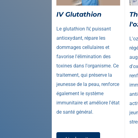
IV Glutathion
Th
l'
Le glutathion IV, puissant
antioxydant, répare les
L'o
dommages cellulaires et
rég
favorise l'élimination des
aug
toxines dans l'organisme. Ce
d'o
traitement, qui préserve la
ren
jeunesse de la peau, renforce
imm
également le système
ant
immunitaire et améliore l'état
acti
de santé général.
jeu
stre