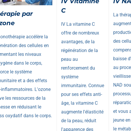
IV Vitamine
IV N
C
érapie par
La théra
ozone
augment
IV La vitamine C
producti
offre de nombreux
zonothérapie accélère la
des cellu
avantages, de la
énération des cellules en
compensa
régénération de la
mentant les niveaux
baisse d
peau au
xygène dans le corps,
au proc
renforcement du
force le système
vieillis
système
unitaire et a des effets
NAD sout
immunitaire. Connue
i-inflammatoires. L'ozone
process
pour ses effets anti-
ve les ressources de la
réparatio
âge, la vitamine C
nesse en réduisant le
et vous a
augmente l'élasticité
ss oxydatif dans le corps.
jeune en
de la peau, réduit
le métab
l'apparence des