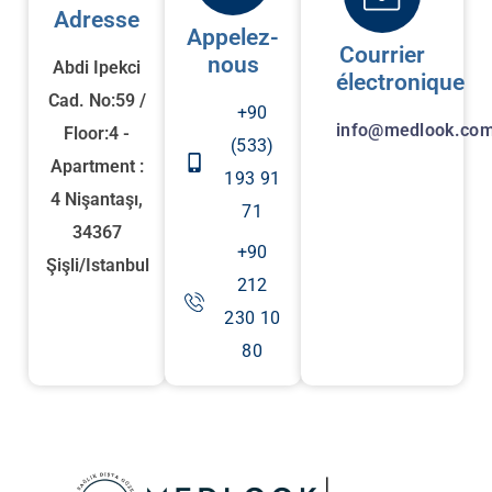
Adresse
Appelez-
Courrier
nous
Abdi Ipekci
électronique
Cad. No:59 /
+90
info@medlook.com
Floor:4 -
(533)
Apartment :
193 91
4 Nişantaşı,
71
34367
+90
Şişli/Istanbul
212
230 10
80