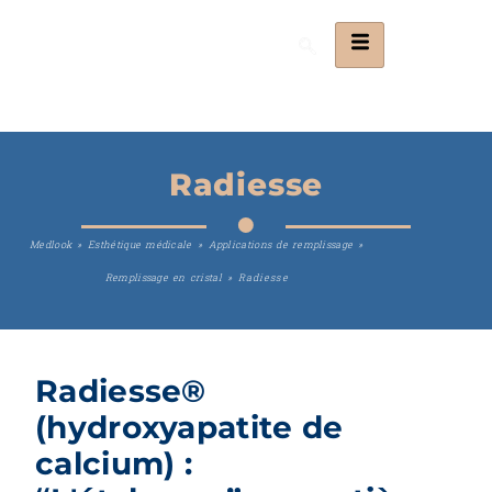
Radiesse
Medlook
»
Esthétique médicale
»
Applications de remplissage
»
Remplissage en cristal
»
Radiesse
Radiesse®
(hydroxyapatite de
calcium) :