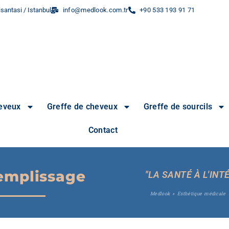
santasi / Istanbul
info@medlook.com.tr
+90 533 193 91 71
heveux
Greffe de cheveux
Greffe de sourcils
Contact
emplissage
"LA SANTÉ À L'INT
Medlook
»
Esthétique médicale