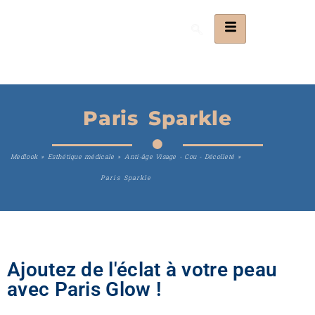
Paris Sparkle
Medlook
»
Esthétique médicale
»
Anti-âge Visage - Cou - Décolleté
»
Paris Sparkle
Ajoutez de l'éclat à votre peau
avec Paris Glow !