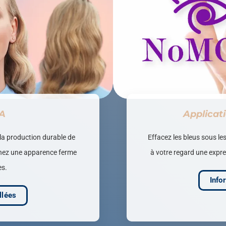
A
Applicat
 la production durable de
Effacez les bleus sous le
enez une apparence ferme
à votre regard une expr
es.
Info
llées