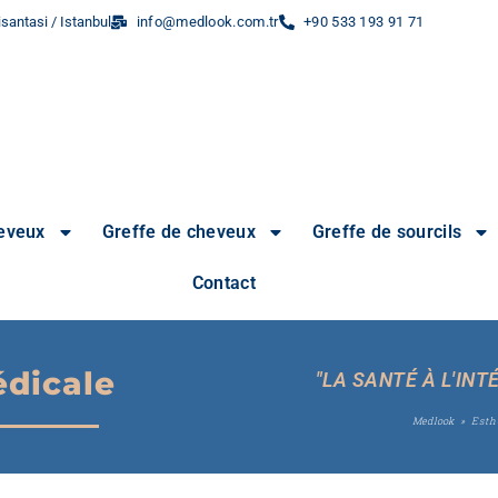
santasi / Istanbul
info@medlook.com.tr
+90 533 193 91 71
heveux
Greffe de cheveux
Greffe de sourcils
Contact
dicale
"LA SANTÉ À L'INT
Medlook
»
Esth