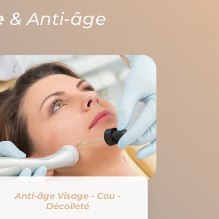
e
& Anti-âge
Anti-âge Visage - Cou -
Décolleté