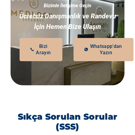
Bizimle İletişime Geçin
Ücretsiz Danışmanlık ve Randevu
İçin Hemen Bize Ulaşın
Bizi
Whatsapp'dan
Arayın
Yazın
Sıkça Sorulan Sorular
(SSS)