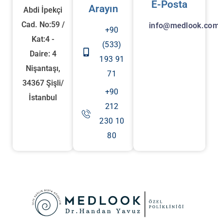
E-Posta
Arayın
Abdi İpekçi
Cad. No:59 /
info@medlook.com
+90
Kat:4 -
(533)
Daire: 4
193 91
Nişantaşı,
71
34367 Şişli/
+90
İstanbul
212
230 10
80