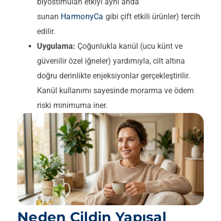
biyostimülan etkiyi aynı anda
sunan
HarmonyCa
gibi çift etkili ürünler) tercih
edilir.
Uygulama:
Çoğunlukla kanül (ucu künt ve
güvenilir özel iğneler) yardımıyla, cilt altına
doğru derinlikte enjeksiyonlar gerçekleştirilir.
Kanül kullanımı sayesinde morarma ve ödem
riski minimuma iner.
Neden Cildin Yapısal