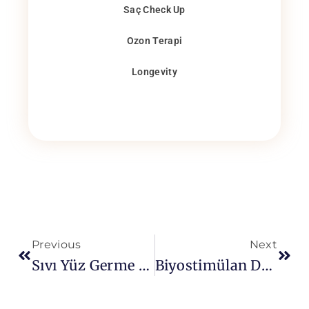
Saç Check Up
Ozon Terapi
Longevity
Previous
Next
Sıvı Yüz Germe Nedir? | Ameliyatsız Facelift Etkisi (2026)
Biyostimülan Dolgu Nedir? | Kolajen Üretiminde Yeni Dönem