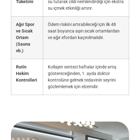
Tüketimi
su tutarak cildi nemlendirdiği için ekstra
su içmek etkinliği artırır.
Ağır Spor
Ödem riskini artırabileceği için ilk 48
ve Sıcak
saat boyunca aşırı sıcak ortamlardan
Ortam
ve ağır efordan kaçınılmalıdır.
(Sauna
vb.)
Rutin
Kollajen sentezi haftalar içinde artış
Hekim
göstereceğinden, 1. ayda doktor
Kontrolleri
kontrolüne gelmek tedavinin seyrini
gözlemlemek için elzemdir.