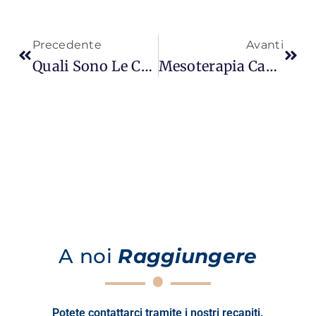
Precedente
Avanti
Quali Sono Le Cause Della Caduta Dei Capelli Negli Uomini? | L'influenza Della Genetica E Dello Stress
Mesoterapia Capillare A Istanbul | Trattamenti Per Arrestare La Caduta Dei Capelli
A noi
Raggiungere
Potete contattarci tramite i nostri recapiti.