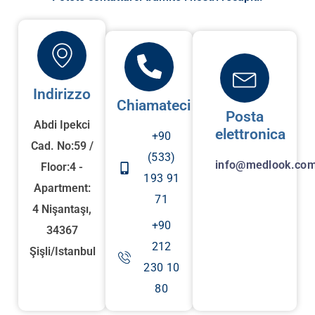
Indirizzo
Chiamateci
Posta
Abdi Ipekci
elettronica
+90
Cad. No:59 /
(533)
info@medlook.com
Floor:4 -
193 91
Apartment:
71
4 Nişantaşı,
+90
34367
212
Şişli/Istanbul
230 10
80