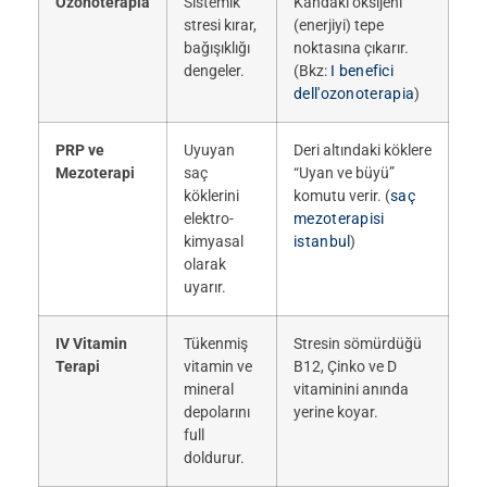
Ozonoterapia
Sistemik
Kandaki oksijeni
stresi kırar,
(enerjiyi) tepe
bağışıklığı
noktasına çıkarır.
dengeler.
(Bkz:
I benefici
dell'ozonoterapia
)
PRP ve
Uyuyan
Deri altındaki köklere
Mezoterapi
saç
“Uyan ve büyü”
köklerini
komutu verir. (
saç
elektro-
mezoterapisi
kimyasal
istanbul
)
olarak
uyarır.
IV Vitamin
Tükenmiş
Stresin sömürdüğü
Terapi
vitamin ve
B12, Çinko ve D
mineral
vitaminini anında
depolarını
yerine koyar.
full
doldurur.