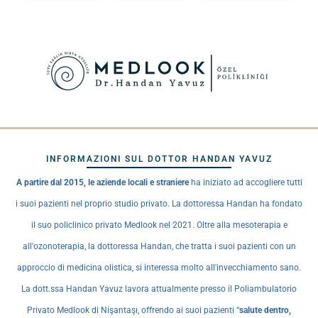
INFORMAZIONI SUL DOTTOR HANDAN YAVUZ
A partire dal 2015, le aziende locali e straniere
ha iniziato ad accogliere tutti
i suoi pazienti nel proprio studio privato. La dottoressa Handan ha fondato
il suo policlinico privato Medlook nel 2021. Oltre alla mesoterapia e
all'ozonoterapia, la dottoressa Handan, che tratta i suoi pazienti con un
approccio di medicina olistica, si interessa molto all'invecchiamento sano.
La dott.ssa Handan Yavuz lavora attualmente presso il Poliambulatorio
Privato Medlook di Nişantaşı, offrendo ai suoi pazienti “
salute dentro,