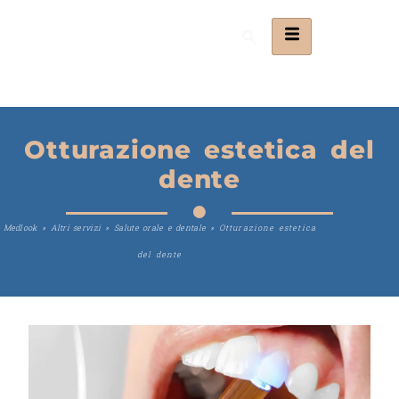
Otturazione estetica del
dente
Medlook
»
Altri servizi
»
Salute orale e dentale
»
Otturazione estetica
del dente