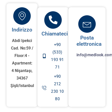
Indirizzo
Chiamateci
Posta
Abdi Ipekci
elettronica
+90
Cad. No:59 /
(533)
info@medlook.com
Floor:4 -
193 91
Apartment:
71
4 Nişantaşı,
+90
34367
212
Şişli/Istanbul
230 10
80