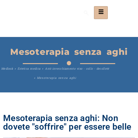
Mesoterapia senza aghi
Medlook
»
Estetica medica
»
Anti-invecchiamento viso - collo - decolleté
»
Mesoterapia senza aghi
Mesoterapia senza aghi: Non
dovete "soffrire" per essere belle