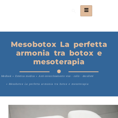
Mesobotox La perfetta
armonia tra botox e
mesoterapia
Medlook
»
Estetica medica
»
Anti-invecchiamento viso - collo - decolleté
»
Mesobotox La perfetta armonia tra botox e mesoterapia