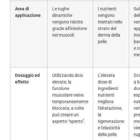
Area di
Le rughe
I nutrienti
Sul
applicazione
dinamiche
vengono
del
vengono ridotte
iniettati nello
ve
grazie all'iniezione
strato del
app
nei muscoli.
derma della
ins
pelle.
ba
e c
mes
Dosaggio ed
Utilizzando dosi
L'elevata
Gra
effetto
elevate, la
dose di
a 
funzione
ingredienti
dos
muscolare viene
nutrienti
esp
temporaneamente
migliora
nat
bloccata; a volte
l'idratazione,
ve
può creare un
la
pre
aspetto “spento”.
rigenerazione
men
e l'elasticità
vie
della pelle.
rug