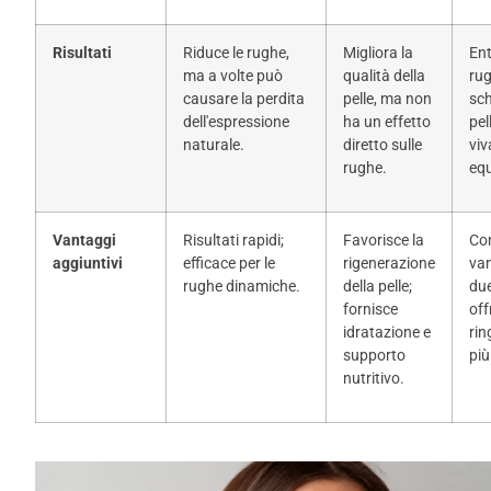
Risultati
Riduce le rughe,
Migliora la
En
ma a volte può
qualità della
ru
causare la perdita
pelle, ma non
sch
dell'espressione
ha un effetto
pel
naturale.
diretto sulle
viv
rughe.
equ
Vantaggi
Risultati rapidi;
Favorisce la
Co
aggiuntivi
efficace per le
rigenerazione
van
rughe dinamiche.
della pelle;
due
fornisce
off
idratazione e
ri
supporto
più
nutritivo.