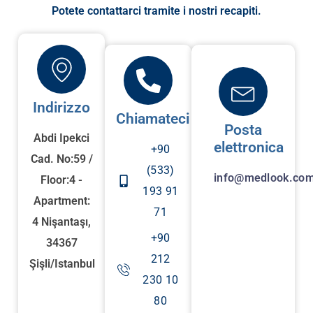
Potete contattarci tramite i nostri recapiti.
Indirizzo
Chiamateci
Posta
Abdi Ipekci
elettronica
+90
Cad. No:59 /
(533)
info@medlook.com
Floor:4 -
193 91
Apartment:
71
4 Nişantaşı,
+90
34367
212
Şişli/Istanbul
230 10
80