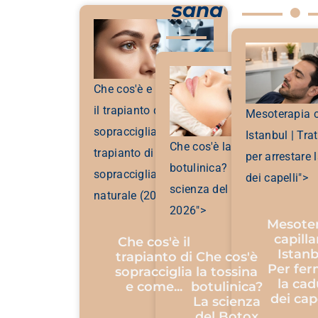
sana
Che cos'è e come si fa
il trapianto di
Mesoterapia c
sopracciglia? Il
Istanbul | Tra
Che cos'è la tossina
trapianto di
per arrestare 
botulinica? La
sopracciglia più
dei capelli">
scienza del Botox
naturale (2026)">
2026">
Mesote
capilla
Che cos'è il
Istanb
trapianto di
Che cos'è
Per fe
sopracciglia
la tossina
la cad
e come...
botulinica?
dei capel
La scienza
del Botox