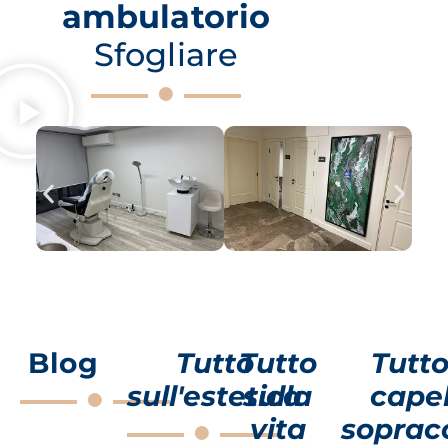
ambulatorio
Sfogliare
Blog
Tutto
Tutto
Tutto
sull'estetica
sulla
capel
vita
sopracc