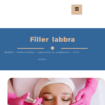
Filler labbra
Medlook
»
Estetica medica
»
Applicazioni di riempimento
»
Filler
labbra