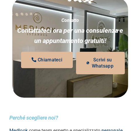
Contatto
Contattateci ora per una consulenza e
un appuntamento gratuiti!
Chiamateci
Scrivi su
Whatsapp
Perché scegliere noi?
Medlook
come team esperto e specializzato
personale