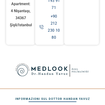
193 91
Apartment:
71
4 Nişantaşı,
+90
34367
212
Şişli/Istanbul
230 10
80
INFORMAZIONI SUL DOTTOR HANDAN YAVUZ