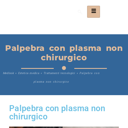
Palpebra con plasma non
chirurgico
Medlook
»
Estetica medica
»
Trattamenti tecnologici
»
Palpebra con
plasma non chirurgico
Palpebra con plasma non
chirurgico