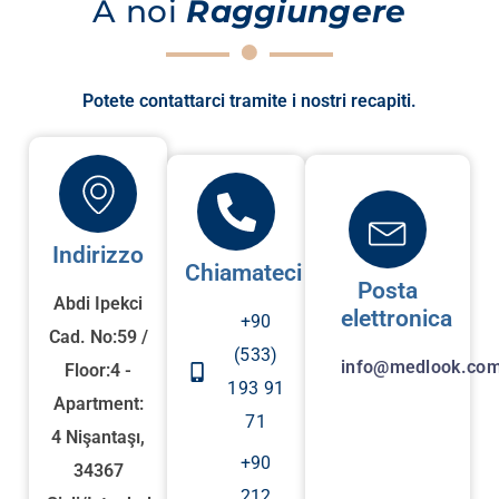
A noi
Raggiungere
Potete contattarci tramite i nostri recapiti.
Indirizzo
Chiamateci
Posta
Abdi Ipekci
elettronica
+90
Cad. No:59 /
(533)
info@medlook.com
Floor:4 -
193 91
Apartment:
71
4 Nişantaşı,
+90
34367
212