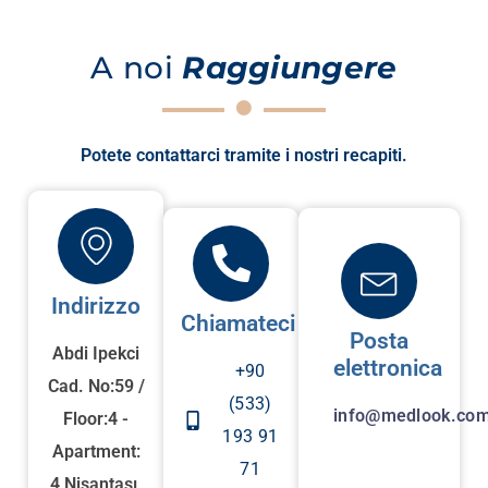
A noi
Raggiungere
Potete contattarci tramite i nostri recapiti.
Indirizzo
Chiamateci
Posta
Abdi Ipekci
elettronica
+90
Cad. No:59 /
(533)
info@medlook.com
Floor:4 -
193 91
Apartment:
71
4 Nişantaşı,