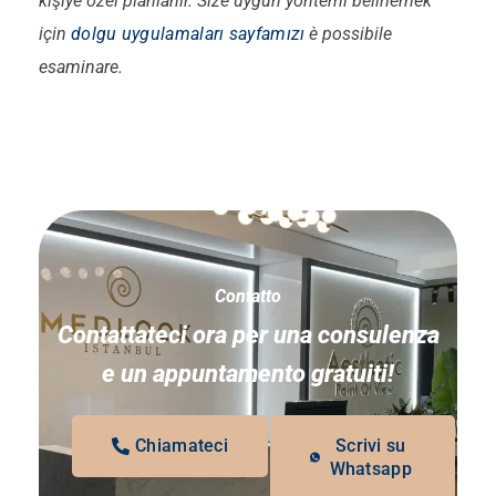
kişiye özel planlanır. Size uygun yöntemi belirlemek
için
dolgu uygulamaları sayfamızı
è possibile
esaminare.
Contatto
Contattateci ora per una consulenza
e un appuntamento gratuiti!
Chiamateci
Scrivi su
Whatsapp