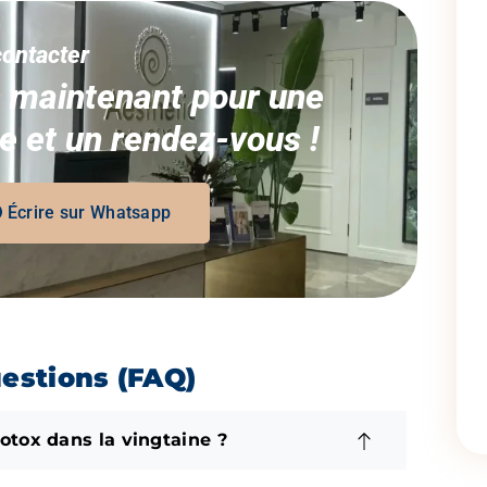
ontacter
 maintenant pour une
te et un rendez-vous !
Écrire sur Whatsapp
uestions (FAQ)
botox dans la vingtaine ?