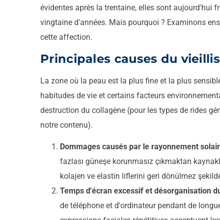
évidentes après la trentaine, elles sont aujourd'h
vingtaine d'années. Mais pourquoi ? Examinons ens
cette affection.
Principales causes du vieil
La zone où la peau est la plus fine et la plus sensib
habitudes de vie et certains facteurs environnementa
destruction du collagène (pour les types de rides gé
notre contenu).
Dommages causés par le rayonnement solair
fazlası güneşe korunmasız çıkmaktan kaynakl
kolajen ve elastin liflerini geri dönülmez şekild
Temps d'écran excessif et désorganisation d
de téléphone et d'ordinateur pendant de longu