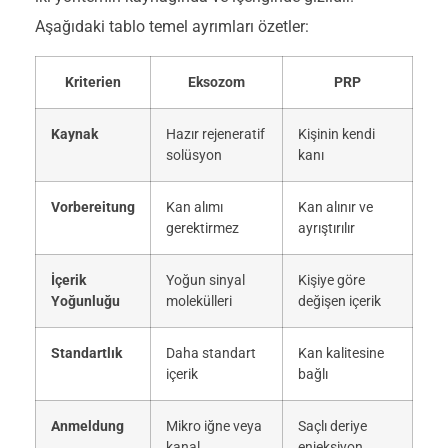
Aşağıdaki tablo temel ayrımları özetler:
Kriterien
Eksozom
PRP
Kaynak
Hazır rejeneratif
Kişinin kendi
solüsyon
kanı
Vorbereitung
Kan alımı
Kan alınır ve
gerektirmez
ayrıştırılır
İçerik
Yoğun sinyal
Kişiye göre
Yoğunluğu
molekülleri
değişen içerik
Standartlık
Daha standart
Kan kalitesine
içerik
bağlı
Anmeldung
Mikro iğne veya
Saçlı deriye
kanal
enjeksiyon