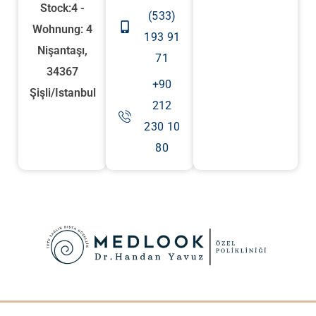
Stock:4 -
(533)
Wohnung: 4
193 91
Nişantaşı,
71
34367
+90
Şişli/Istanbul
212
230 10
80